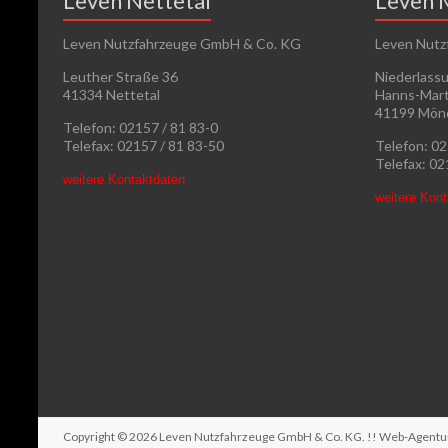
Leven Nettetal
Leven 
Leven Nutzfahrzeuge GmbH & Co. KG
Leven Nutz
Leuther Straße 36
Niederlass
41334 Nettetal
Hanns-Mart
41199 Mön
Telefon: 02157 / 81 83-0
Telefax: 02157 / 81 83-50
Telefon: 0
Telefax: 0
weitere Kontaktdaten
weitere Kon
Copyright © 2026
Leven Nutzfahrzeuge GmbH & Co. KG
. !! Web-Agent