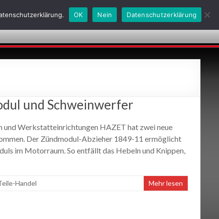
Datenschutzerklärung.
OK
Nein
Datenschutzerklärung
obs
Kontakt
Historie
AGBs
24h-Notdienste
dul und Schweinwerfer
n und Werkstatteinrichtungen HAZET hat zwei neue
enommen. Der Zündmodul-Abzieher 1849-11 ermöglicht
uls im Motorraum. So entfällt das Hebeln und Knippen,
Teile-Handel
Mehr lesen