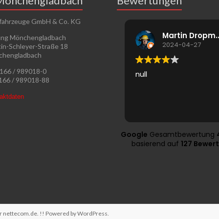
Mönchengladbach
Bewertungen
fahrzeuge GmbH & Co. KG
Martin Dr
ung Mönchengladbach
2024-04-27
in-Schleyer-Straße 18
chengladbach
2166 / 989018-0
null
2166 / 989018-88
taktdaten
Google
Gesamtbewertung
basierend auf
127 Bewer
ur
nettecom.de
. !! Powered by
WordPress
.