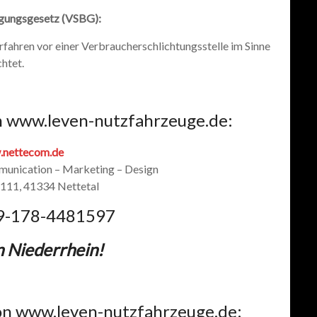
egungsgesetz (VSBG)
:
rfahren vor einer Verbraucherschlichtungsstelle im Sinne
chtet.
on www.leven-nutzfahrzeuge.de:
nettecom.de
unication – Marketing – Design
111, 41334 Nettetal
9-178-4481597
n Niederrhein!
on www.leven-nutzfahrzeuge.de: