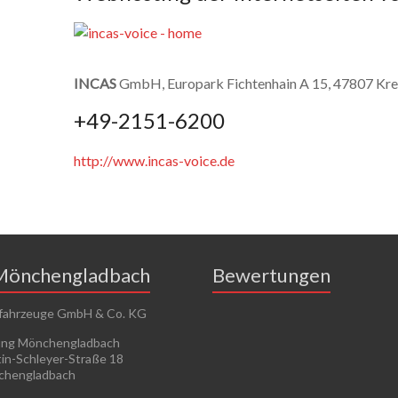
INCAS
GmbH, Europark Fichtenhain A 15, 47807 Kre
+49-2151-6200
http://www.incas-voice.de
Mönchengladbach
Bewertungen
fahrzeuge GmbH & Co. KG
ung Mönchengladbach
in-Schleyer-Straße 18
chengladbach