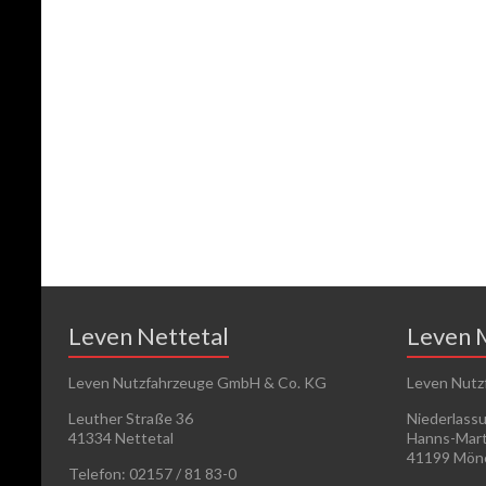
Leven Nettetal
Leven 
Leven Nutzfahrzeuge GmbH & Co. KG
Leven Nutz
Leuther Straße 36
Niederlass
41334 Nettetal
Hanns-Mart
41199 Mön
Telefon: 02157 / 81 83-0