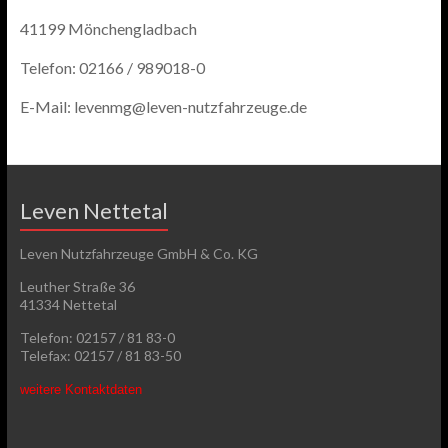
41199 Mönchengladbach
Telefon: 02166 / 989018-0
E-Mail: levenmg@leven-nutzfahrzeuge.de
Leven Nettetal
Leven Nutzfahrzeuge GmbH & Co. KG
Leuther Straße 36
41334 Nettetal
Telefon: 02157 / 81 83-0
Telefax: 02157 / 81 83-50
weitere Kontaktdaten