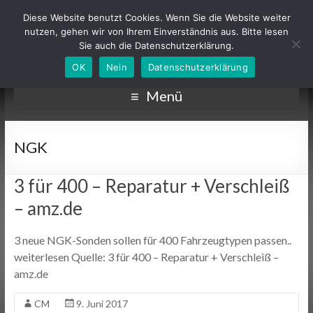
Diese Website benutzt Cookies. Wenn Sie die Website weiter
nutzen, gehen wir von Ihrem Einverständnis aus. Bitte lesen
Sie auch die Datenschutzerklärung.
OK
Nein
Datenschutzerklärung
Menü
NGK
3 für 400 – Reparatur + Verschleiß
– amz.de
3 neue NGK-Sonden sollen für 400 Fahrzeugtypen passen..
weiterlesen Quelle: 3 für 400 – Reparatur + Verschleiß –
amz.de
CM
9. Juni 2017