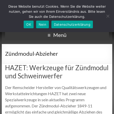
Diese Website benutzt Cookies. Wenn Sie die Website weiter
nutzen, gehen wir von Ihrem Einverständnis aus. Bitte lesen
Sie auch die Datenschutzerklärung.
OK
Nein
Datenschutzerklärung
Menü
Zündmodul-Abzieher
HAZET: Werkzeuge für Zündmodul
und Schweinwerfer
Der Remscheider Hersteller von Qualitätswerkzeugen und
Werkstatteinrichtungen HAZET hat zwei neue
Spezialwerkzeuge in sein aktuelles Programm
aufgenommen. Der Zündmodul-Abzieher 1849-11
ermöglicht das einfache und gleichmäßige Abziehen des