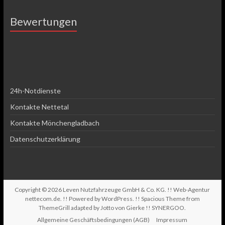
Bewertungen
24h-Notdienste
Kontakte Nettetal
Kontakte Mönchengladbach
Datenschutzerklärung
Copyright © 2026
Leven Nutzfahrzeuge GmbH & Co. KG
. !! Web-Agentur
nettecom.de
. !! Powered by
WordPress
. !! Spacious Theme from
ThemeGrill adapted by Jotto von Gierke !!
SYNERGOO
.
Allgemeine Geschäftsbedingungen (AGB)
Impressum