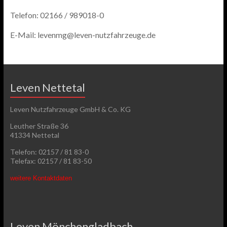
Telefon: 02166 / 989018-0
E-Mail: levenmg@leven-nutzfahrzeuge.de
Leven Nettetal
Leven Nutzfahrzeuge GmbH & Co. KG
Leuther Straße 36
41334 Nettetal
Telefon: 02157 / 81 83-0
Telefax: 02157 / 81 83-50
weitere Kontaktdaten
Leven Mönchengladbach