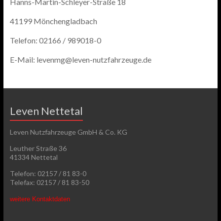
Hanns-Martin-Schleyer-Straße 18
41199 Mönchengladbach
Telefon: 02166 / 989018-0
E-Mail: levenmg@leven-nutzfahrzeuge.de
Leven Nettetal
Leven Nutzfahrzeuge GmbH & Co. KG
Leuther Straße 36
41334 Nettetal
Telefon: 02157 / 81 83-0
Telefax: 02157 / 81 83-50
weitere Kontaktdaten