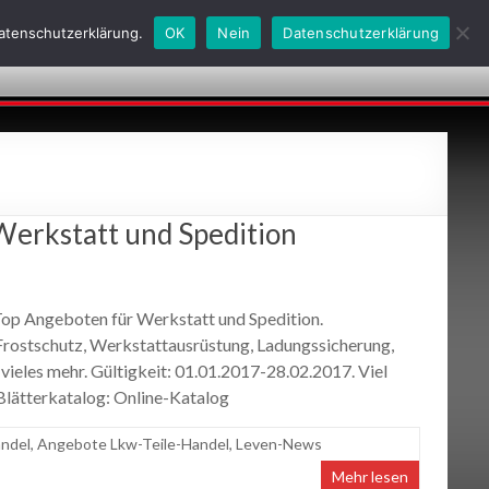
Datenschutzerklärung.
OK
Nein
Datenschutzerklärung
obs
Kontakt
Historie
AGBs
24h-Notdienste
Werkstatt und Spedition
op Angeboten für Werkstatt und Spedition.
 Frostschutz, Werkstattausrüstung, Ladungssicherung,
vieles mehr. Gültigkeit: 01.01.2017-28.02.2017. Viel
Blätterkatalog: Online-Katalog
ndel
,
Angebote Lkw-Teile-Handel
,
Leven-News
Mehr lesen