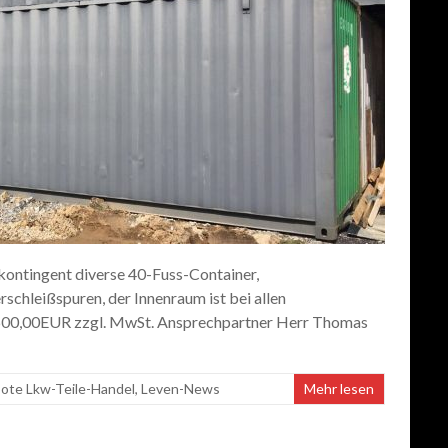
ntingent diverse 40-Fuss-Container,
schleißspuren, der Innenraum ist bei allen
 1600,00EUR zzgl. MwSt. Ansprechpartner Herr Thomas
ote Lkw-Teile-Handel
,
Leven-News
Mehr lesen