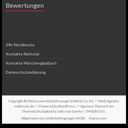
Bewertungen
24h-Notdienste
Kontakte Nettetal
Kontakte Mönchengladbach
Datenschutzerklärung
Copyright © 2026
Leven Nutzfahrzeuge GmbH & Co. KG
. !! Web-Agentur
nettecom.de
. !! Powered by
WordPress
. !! Spacious Theme from
ThemeGrill adapted by Jotto von Gierke !!
SYNERGOO
.
Allgemeine Geschäftsbedingungen (AGB)
Impressum