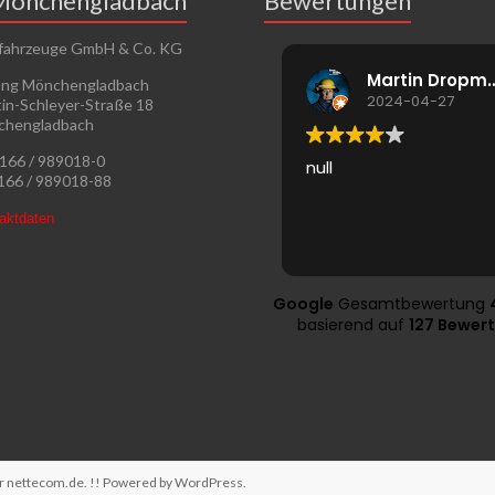
Mönchengladbach
Bewertungen
fahrzeuge GmbH & Co. KG
Martin Dr
ung Mönchengladbach
2024-04-27
in-Schleyer-Straße 18
chengladbach
2166 / 989018-0
null
2166 / 989018-88
taktdaten
Google
Gesamtbewertung
basierend auf
127 Bewer
ur
nettecom.de
. !! Powered by
WordPress
.