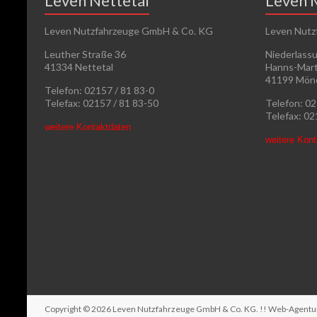
Leven Nettetal
Leven 
Leven Nutzfahrzeuge GmbH & Co. KG
Leven Nutz
Leuther Straße 36
Niederlass
41334 Nettetal
Hanns-Mart
41199 Mön
Telefon: 02157 / 81 83-0
Telefax: 02157 / 81 83-50
Telefon: 0
Telefax: 0
weitere Kontaktdaten
weitere Kon
Copyright © 2026
Leven Nutzfahrzeuge GmbH & Co. KG
. !! Web-Agent