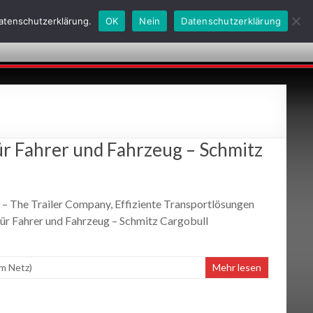
Datenschutzerklärung.
OK
Nein
Datenschutzerklärung
obs
Kontakt
Historie
AGBs
24h-Notdienste
r Fahrer und Fahrzeug – Schmitz
 The Trailer Company, Effiziente Transportlösungen
für Fahrer und Fahrzeug – Schmitz Cargobull
m Netz)
Mehr lesen