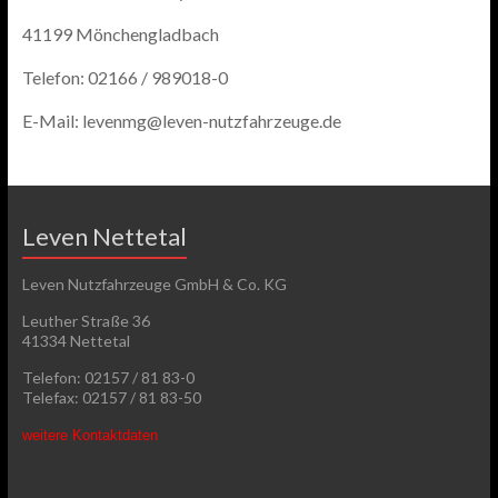
41199 Mönchengladbach
Telefon: 02166 / 989018-0
E-Mail: levenmg@leven-nutzfahrzeuge.de
Leven Nettetal
Leven Nutzfahrzeuge GmbH & Co. KG
Leuther Straße 36
41334 Nettetal
Telefon: 02157 / 81 83-0
Telefax: 02157 / 81 83-50
weitere Kontaktdaten