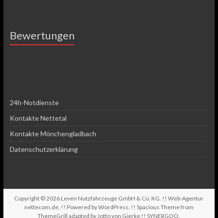
Bewertungen
24h-Notdienste
Kontakte Nettetal
Kontakte Mönchengladbach
Datenschutzerklärung
Copyright © 2026
Leven Nutzfahrzeuge GmbH & Co. KG
. !! Web-Agentur
nettecom.de
. !! Powered by
WordPress
. !! Spacious Theme from
ThemeGrill adapted by Jotto von Gierke !!
SYNERGOO
.