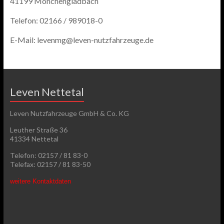
41199 Mönchengladbach
Telefon: 02166 / 989018-0
E-Mail: levenmg@leven-nutzfahrzeuge.de
Leven Nettetal
Leven Nutzfahrzeuge GmbH & Co. KG
Leuther Straße 36
41334 Nettetal
Telefon: 02157 / 81 83-0
Telefax: 02157 / 81 83-50
weitere Kontaktdaten