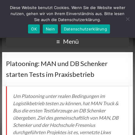
Diese Website benutzt Cookies. Wenn Sie die Website weiter
nutzen, gehen wir von Ihrem Einverständnis aus. Bitte lesen
Sie auch die Datenschutzerklärung.
OK
Nein
Datenschutzerklärung
Menü
Platooning: MAN und DB Schenker
starten Tests im Praxisbetrieb
Um Platooning unter realen Bedingungen im
Logistikbetrieb testen zu können, hat MAN Truck &
Bus die ersten Testfahrzeuge an DB Schenker
übergeben. Ziel des gemeinschaftlich von MAN, DB
Schenker und der Hochschule Fresenius
durchgeführten Projektes ist es, vernetzte Lkws