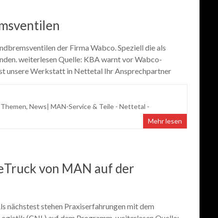
msventilen
andbremsventilen der Firma Wabco. Speziell die als
finden. weiterlesen Quelle: KBA warnt vor Wabco-
t unsere Werkstatt in Nettetal Ihr Ansprechpartner
e Themen
,
News| MAN-Service & Teile - Nettetal -
Mehr lesen
 eTruck von MAN auf der
ls nächstest stehen Praxiserfahrungen mit dem
 Logistik (CNL) auf dem Programm. weiterlesen Quelle: