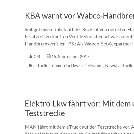
KBA warnt vor Wabco-Handbre
Seit gut einem Jahr läuft der Rückruf von defekten H
Ersatzteil verkauften Ventile sind aber schwer aufzu
Handbremsventilen P.S.: Als Wabco-Servicepartner is
CM
15. September 2017
aktuelle Tehmen im Lkw-Teile-Handel
,
News| aktuell
Elektro-Lkw fährt vor: Mit dem
Teststrecke
MAN fährt mit dem eTruck auf der Teststrecke vor. A
österreichischen Konsortium Council für nachhaltige