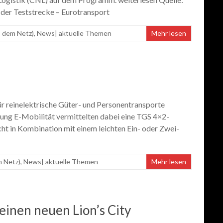
der Teststrecke – Eurotransport
s dem Netz)
,
News| aktuelle Themen
Mehr lesen
 reinelektrische Güter- und Personentransporte
tung E-Mobilität vermittelten dabei eine TGS 4×2-
 in Kombination mit einem leichten Ein- oder Zwei-
m Netz)
,
News| aktuelle Themen
Mehr lesen
einen neuen Lion’s City