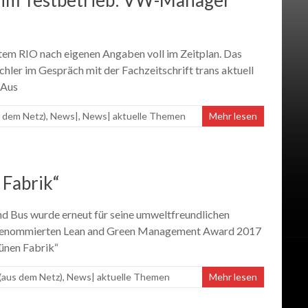
 im Testbetrieb: VW-Manager
tem RIO nach eigenen Angaben voll im Zeitplan. Das
hler im Gespräch mit der Fachzeitschrift trans aktuell
 Aus
 dem Netz)
,
News|
,
News| aktuelle Themen
Mehr lesen
Fabrik“
Bus wurde erneut für seine umweltfreundlichen
 renommierten Lean and Green Management Award 2017
ünen Fabrik“
(aus dem Netz)
,
News| aktuelle Themen
Mehr lesen