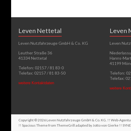
Leven Nettetal
Leven 
Leven Nutzfahrzeuge GmbH & Co. KG
Leven Nutz
Leuther Straße 36
Niederlass
41334 Nettetal
Hanns-Mart
41199 Mön
Telefon: 02157 / 81 83-0
Telefax: 02157 / 81 83-50
Telefon: 0
Telefax: 0
weitere Kontaktdaten
weitere Kon
Copyright © 2026
Leven Nutzfahrzeuge GmbH & Co. KG
. !! Web-Agent
!! Spacious Theme from ThemeGrill adapted by Jotto von Gierke !!
SYN