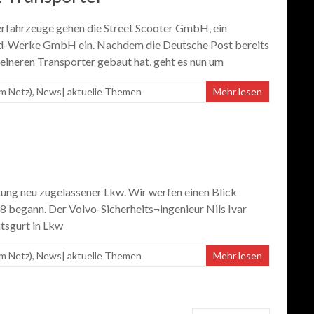
erfahrzeuge gehen die Street Scooter GmbH, ein
rd-Werke GmbH ein. Nachdem die Deutsche Post bereits
eineren Transporter gebaut hat, geht es nun um
m Netz)
,
News| aktuelle Themen
Mehr lesen
tung neu zugelassener Lkw. Wir werfen einen Blick
58 begann. Der Volvo-Sicherheits¬ingenieur Nils Ivar
tsgurt in Lkw
m Netz)
,
News| aktuelle Themen
Mehr lesen