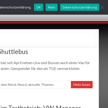
Datenschutzerklärung.
OK
Nein
Datenschutzerklärung
obs
Kontakt
Historie
AGBs
24h-Notdienste
Shuttlebus
 seit April neben Lkw und Bussen auch einen Van für
ramm. Genspender für den als TGE vermarkteten
 dem Netz)
,
News| aktuelle Themen
Mehr lesen