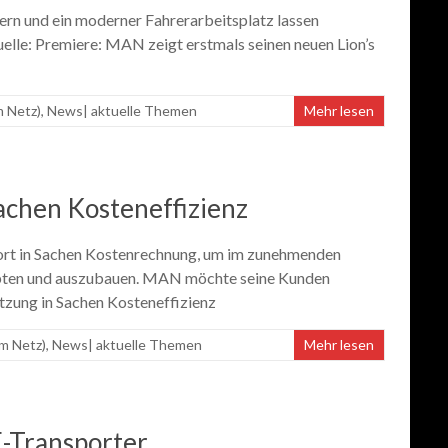
rn und ein moderner Fahrerarbeitsplatz lassen
uelle: Premiere: MAN zeigt erstmals seinen neuen Lion’s
m Netz)
,
News| aktuelle Themen
Mehr lesen
achen Kosteneffizienz
wort in Sachen Kostenrechnung, um im zunehmenden
pten und auszubauen. MAN möchte seine Kunden
tzung in Sachen Kosteneffizienz
m Netz)
,
News| aktuelle Themen
Mehr lesen
E-Transporter