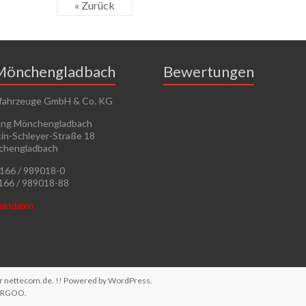
« Zurück
Mönchengladbach
Bewertungen
fahrzeuge GmbH & Co. KG
ung Mönchengladbach
in-Schleyer-Straße 18
chengladbach
2166 / 989018-0
2166 / 989018-88
taktdaten
ur
nettecom.de
. !! Powered by
WordPress
.
ERGOO
.